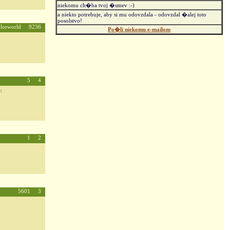
niekomu ch�ba tvoj �smev :-)
a niekto potrebuje, aby si mu odovzdala - odovzdal �alej toto
posolstvo!
olorworld 9236
Po�li niekomu e-mailom
5 4
:
1 2
5601 3