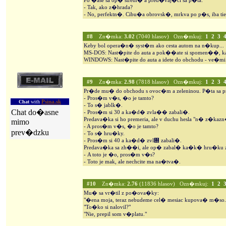
Po �ase sa op� stretn� a pred�vaj�ci sa p�ta:
- Tak, ako z�hrada?
- No, perfektn�. Cibu�a obrovsk�, mrkva po p�s, iba tie 
#8
Zn�mka:
3.02
(7040 hlasov) Ozn�mkuj:
1
2
3
Keby bol opera�n� syst�m ako cesta autom na n�kup... 
MS-DOS: Nast�pite do auta a pok��ate si spomen��, k
WINDOWS: Nast�pite do auta a idete do obchodu - ve�mi
#9
Zn�mka:
2.98
(7818 hlasov) Ozn�mkuj:
1
2
3
Pr�de mu� do obchodu s ovoc�m a zeleninou. P�ta sa 
- Pros�m v�s, �o je tamto?
Chat
with
Psina.sk
- To s� jablk�.
Chat do�asne
- Pros�m si 30 a ka�d� zvla�� zabali�.
Predava�ka si ho premeria, ale v duchu hesla "n� z�ka
mimo
- A pros�m v�s, �o je tamto?
prev�dzku
- To s� hru�ky.
- Pros�m si 40 a ka�d� zvl᚝ zabali�.
Predava�ka sa zh��i, ale op� zabal� ka�k� hru�ku 
- A toto je �o, pros�m v�s?
- Toto je mak, ale nechcite ma na�tva�.
#10
Zn�mka:
2.76
(11836 hlasov) Ozn�mkuj:
1
2
Mu� sa vr�til z po�ova�ky:
"�ena moja, teraz nebudeme cel� mesiac kupova� m�so.
"To�ko si nalovil?"
"Nie, prepil som v�platu."