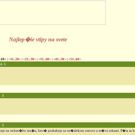
Najlep�ie vtipy na svete
.10>
|
<11..20>
|
<21..30>
|
<31..40>
|
<41..50>
|
<51..60>
4
5
4
5
4
5
zuje na otrhan�ho mu�a, ktor� poskakuje na ne�alekom ostrove a m�va rukami. P�ta sa k