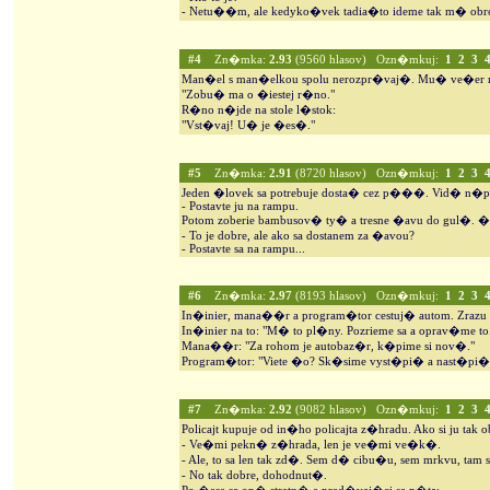
- Netu��m, ale kedyko�vek tadia�to ideme tak m� ob
#4
Zn�mka:
2.93
(9560 hlasov) Ozn�mkuj:
1
2
3
Man�el s man�elkou spolu nerozpr�vaj�. Mu� ve�er
"Zobu� ma o �iestej r�no."
R�no n�jde na stole l�stok:
"Vst�vaj! U� je �es�."
#5
Zn�mka:
2.91
(8720 hlasov) Ozn�mkuj:
1
2
3
Jeden �lovek sa potrebuje dosta� cez p���. Vid� n�pis
- Postavte ju na rampu.
Potom zoberie bambusov� ty� a tresne �avu do gul�. 
- To je dobre, ale ako sa dostanem za �avou?
- Postavte sa na rampu...
#6
Zn�mka:
2.97
(8193 hlasov) Ozn�mkuj:
1
2
3
In�inier, mana��r a program�tor cestuj� autom. Zrazu 
In�inier na to: "M� to pl�ny. Pozrieme sa a oprav�me to
Mana��r: "Za rohom je autobaz�r, k�pime si nov�."
Program�tor: "Viete �o? Sk�sime vyst�pi� a nast�pi�.
#7
Zn�mka:
2.92
(9082 hlasov) Ozn�mkuj:
1
2
3
Policajt kupuje od in�ho policajta z�hradu. Ako si ju ta
- Ve�mi pekn� z�hrada, len je ve�mi ve�k�.
- Ale, to sa len tak zd�. Sem d� cibu�u, sem mrkvu, tam sl
- No tak dobre, dohodnut�.