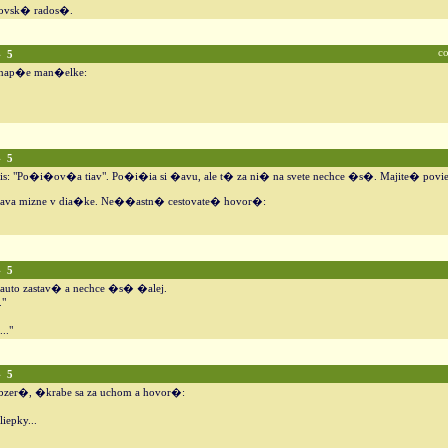
rovsk� rados�.
c
4
5
 nap�e man�elke:
4
5
: "Po�i�ov�a tiav". Po�i�ia si �avu, ale t� za ni� na svete nechce �s�. Majite� povie
�ava mizne v dia�ke. Ne��astn� cestovate� hovor�:
4
5
auto zastav� a nechce �s� �alej.
."
.."
4
5
k obzer�, �krabe sa za uchom a hovor�:
iepky...