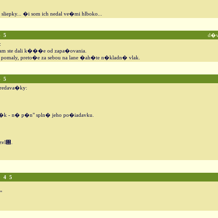
sliepky... �i som ich nedal ve�mi hlboko...
4
5
d�v
:
am ste dali k���e od zapa�ovania.
 pomaly, preto�e za sebou na lane �ah�te n�kladn� vlak.
4
5
predava�ky:
zn�k - n� p�n" spln� jeho po�iadavku.
zvl᚝.
3
4
5
"