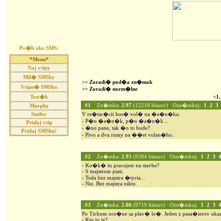
Po�li ako SMS:
*Menu*
Naj vtipy
Mil� SMSky
>> Zoradi� pod�a zn�mok
Vtipn� SMSky
>> Zoradi� norm�lne
Test�k
<1.
#1
Zn�mka:
2.97
(12218 hlasov) Ozn�mkuj:
1
2
3
Murphy
Smiley
V re�tar�cii hos� vol� na �a�n�ka:
- P�n �a�n�k, p�n �a�n�k...
Pridaj vtip
- �no pane, tak �o to bude?
Pridaj SMSku!
- Pivo a dva rumy na ��et volan�ho.
#2
Zn�mka:
2.95
(9384 hlasov) Ozn�mkuj:
1
2
3
- Ko�k� tu pracujete na stavbe?
- S majstrom piati.
- Teda bez majstra �tyria...
- Nie. Bez majstra nikto.
#3
Zn�mka:
2.86
(9719 hlasov) Ozn�mkuj:
1
2
3
Po Tichom oce�ne sa plav� lo�. Jeden z pasa�ierov uka
- Kto to je?