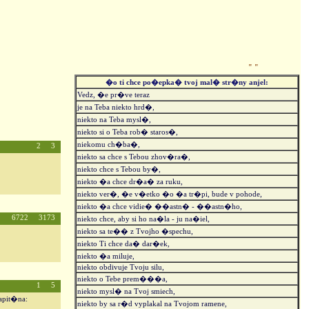
"
"
�o ti chce po�epka� tvoj mal� str�ny anjel:
Vedz, �e pr�ve teraz
je na Teba niekto hrd�,
niekto na Teba mysl�,
niekto si o Teba rob� staros�,
niekomu ch�ba�,
2 3
niekto sa chce s Tebou zhov�ra�,
niekto chce s Tebou by�,
niekto �a chce dr�a� za ruku,
niekto ver�, �e v�etko �o �a tr�pi, bude v pohode,
niekto �a chce vidie� ��astn� - ��astn�ho,
6722 3173
niekto chce, aby si ho na�la - ju na�iel,
niekto sa te�� z Tvojho �spechu,
niekto Ti chce da� dar�ek,
niekto �a miluje,
niekto obdivuje Tvoju silu,
niekto o Tebe prem���a,
1 5
niekto mysl� na Tvoj smiech,
apit�na:
niekto by sa r�d vyplakal na Tvojom ramene,